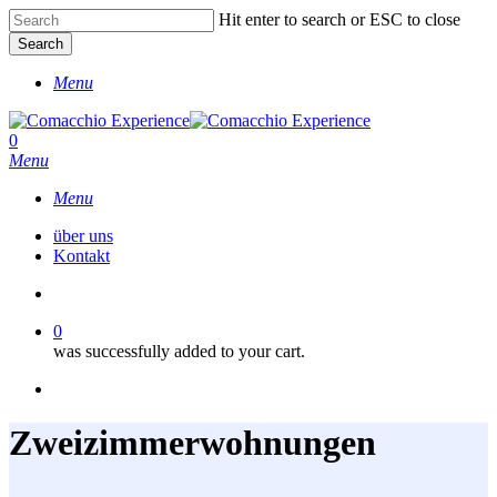
Skip
Hit enter to search or ESC to close
to
Search
main
Close
content
Menu
Search
account
0
Menu
Menu
über uns
Kontakt
account
0
was successfully added to your cart.
facebook
instagram
phone
Zweizimmerwohnungen