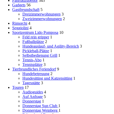
Fahrradzubehör
343
Gadgets
56
Gastfreundschaft
5
Dreizimmerwohnungen
3
Zweizimmerwohnungen
2
Rimorchi
4
Seggiolini
4
Sportzentrum Lido Pomposa
10
Feld rein gripper
1
Fußballplätze
2
Hundeauslauf- und Agility-Bereich
3
Pickleball-Plätze
1
Selbstbedienung Grill
1
Tennis-Abo
1
Tennisplätze
3
Tierfreundliches Feriendorf
9
Hundebetreuung
2
Hundesitting und Katzensitting
1
Tagesstätte
3
Touren
17
Audioguides
4
Auf Anfrage
5
Donnerstag
1
Donnerstag
Sun Club
1
Donnerstag
Weinberg
1