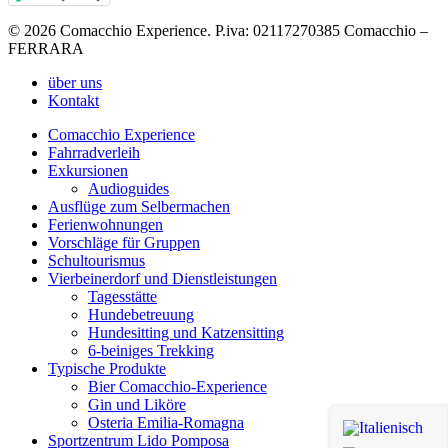
© 2026 Comacchio Experience. P.iva: 02117270385 Comacchio –
FERRARA
Close
über uns
Menu
Kontakt
Comacchio Experience
Fahrradverleih
Exkursionen
Audioguides
Ausflüge zum Selbermachen
Ferienwohnungen
Vorschläge für Gruppen
Schultourismus
Vierbeinerdorf und Dienstleistungen
Tagesstätte
Hundebetreuung
Hundesitting und Katzensitting
6-beiniges Trekking
Typische Produkte
Bier Comacchio-Experience
Gin und Liköre
Osteria Emilia-Romagna
Sportzentrum Lido Pomposa