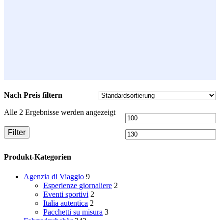
Nach Preis filtern
Alle 2 Ergebnisse werden angezeigt
Min.
M
Filter
Preis
P
Produkt-Kategorien
Agenzia di Viaggio
9
Esperienze giornaliere
2
Eventi sportivi
2
Italia autentica
2
Pacchetti su misura
3