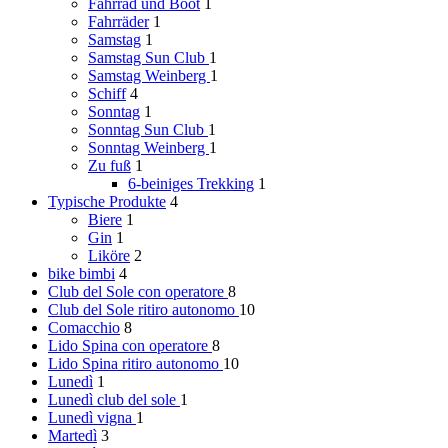
Fahrrad und Boot
1
Fahrräder
1
Samstag
1
Samstag
Sun Club
1
Samstag
Weinberg
1
Schiff
4
Sonntag
1
Sonntag
Sun Club
1
Sonntag
Weinberg
1
Zu fuß
1
6-beiniges Trekking
1
Typische Produkte
4
Biere
1
Gin
1
Liköre
2
bike bimbi
4
Club del Sole
con operatore
8
Club del Sole
ritiro autonomo
10
Comacchio
8
Lido Spina
con operatore
8
Lido Spina
ritiro autonomo
10
Lunedì
1
Lunedì
club del sole
1
Lunedì
vigna
1
Martedì
3