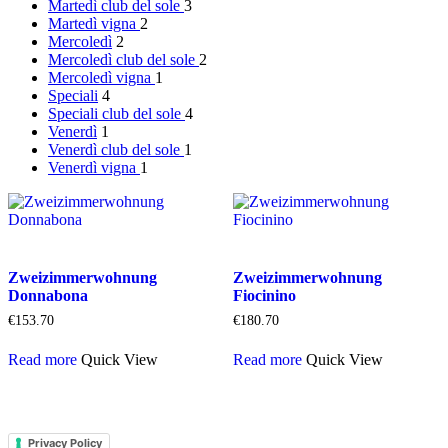
Martedì
club del sole
3
Martedì
vigna
2
Mercoledì
2
Mercoledì
club del sole
2
Mercoledì
vigna
1
Speciali
4
Speciali
club del sole
4
Venerdì
1
Venerdì
club del sole
1
Venerdì
vigna
1
Zweizimmerwohnung
Zweizimmerwohnung
Donnabona
Fiocinino
€
153.70
€
180.70
Read more
Quick View
Read more
Quick View
Privacy Policy