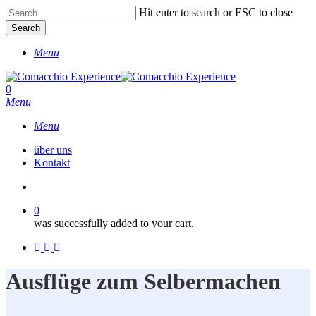
Skip
Hit enter to search or ESC to close
to
Search
main
Close
content
Menu
Search
account
0
Menu
Menu
über uns
Kontakt
account
0
was successfully added to your cart.
facebook
instagram
phone
Ausflüge zum Selbermachen