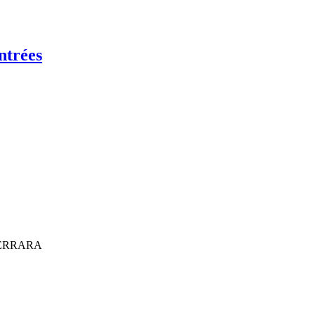
ntrées
– FERRARA