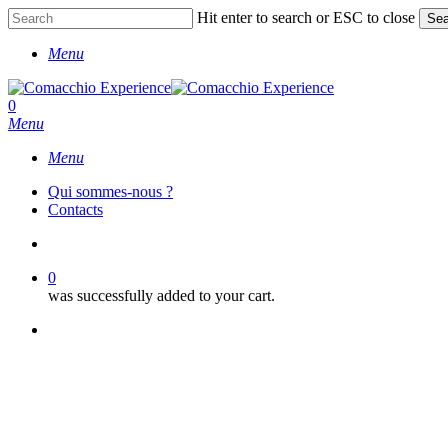
Skip
Hit enter to search or ESC to close
Sea
to
Close
main
Menu
Search
content
account
0
Menu
Menu
Qui sommes-nous ?
Contacts
account
0
was successfully added to your cart.
facebook
instagram
phone