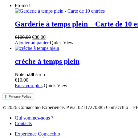
Promo !
Garderie à temps plein – Carte de 10 e
Le
Le
€
100.00
€
80.00
prix
prix
Ajouter au panier
Quick View
initial
actuel
était :
est :
€100.00.
€80.00.
crèche à temps plein
Note
5.00
sur 5
€
10.00
En savoir plus
Quick View
Privacy Policy
© 2026 Comacchio Experience. P.iva: 02117270385 Comacchio 
Close
Qui sommes-nous ?
Menu
Contacts
Expérience Comacchio