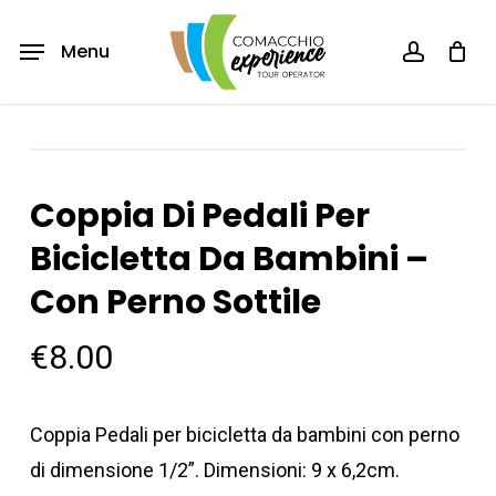
Skip
Menu
account
Menu
to
main
content
Coppia Di Pedali Per
Bicicletta Da Bambini –
Con Perno Sottile
€
8.00
Coppia Pedali per bicicletta da bambini con perno
di dimensione 1/2”. Dimensioni: 9 x 6,2cm.