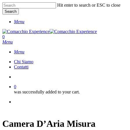
Skip
Hit enter to search or ESC to close
to
Search
main
Close
content
Menu
Search
account
0
Menu
Menu
Chi Siamo
Contatti
account
0
was successfully added to your cart.
facebook
instagram
phone
Camera D’Aria Misura