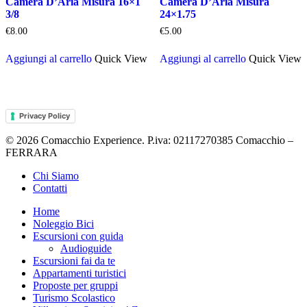
Camera D’Aria Misura 16×1
Camera D’Aria Misura
3/8
24×1.75
€
8.00
€
5.00
Aggiungi al carrello
Quick View
Aggiungi al carrello
Quick View
Privacy Policy
© 2026 Comacchio Experience. P.iva: 02117270385 Comacchio –
FERRARA
Close
Chi Siamo
Menu
Contatti
Home
Noleggio Bici
Escursioni con guida
Audioguide
Escursioni fai da te
Appartamenti turistici
Proposte per gruppi
Turismo Scolastico