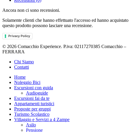
Recensioni (0)
Ancora non ci sono recensioni.
Solamente clienti che hanno effettuato l'accesso ed hanno acquistato
questo prodotto possono lasciare una recensione.
Privacy Policy
© 2026 Comacchio Experience. P.iva: 02117270385 Comacchio –
FERRARA
Close
Chi Siamo
Menu
Contatti
Home
Noleggio Bici
Escursioni con guida
Audioguide
Escursioni fai da te
Appartamenti turistici
Proposte per gruppi
Turismo Scolastico
Villaggio e Servizi a 4 Zampe
Asilo
Pensione