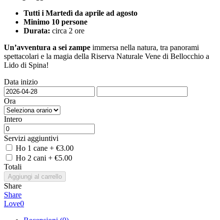
Tutti i Martedì da aprile ad agosto
Minimo 10 persone
Durata:
circa 2 ore
Un’avventura a sei zampe
immersa nella natura, tra panorami
spettacolari e la magia della Riserva Naturale Vene di Bellocchio a
Lido di Spina!
Data inizio
Ora
Intero
Servizi aggiuntivi
Ho 1 cane
+
€
3.00
Ho 2 cani
+
€
5.00
Totali
Aggiungi al carrello
Share
Share
Love
0