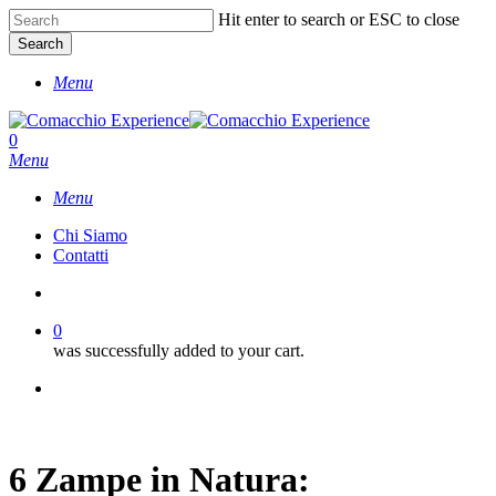
Skip
Hit enter to search or ESC to close
to
Search
main
Close
content
Menu
Search
account
0
Menu
Menu
Chi Siamo
Contatti
account
0
was successfully added to your cart.
facebook
instagram
phone
6 Zampe in Natura: